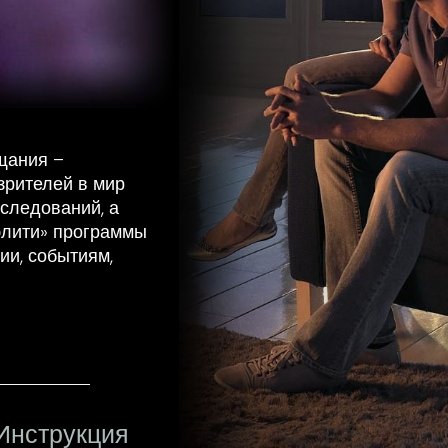
щания –
рителей в мир
сследований, а
элити» программы
ии, событиям,
Инструкция